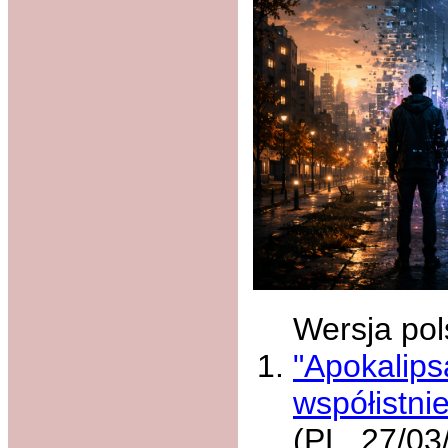
Wersja pol
"Apokalips
współistni
(PL, 27/03