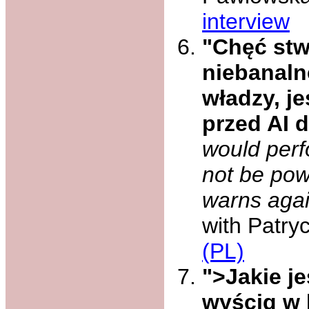
interview
"Chęć stw
niebanaln
władzy, j
przed AI 
would perf
not be pow
warns agai
with Patry
(PL)
">Jakie j
wyścig w 