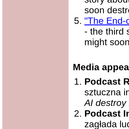
soon destr
"The End-o
- the third
might soon
Media appea
Podcast R
sztuczna i
AI destroy
Podcast I
zagłada lu