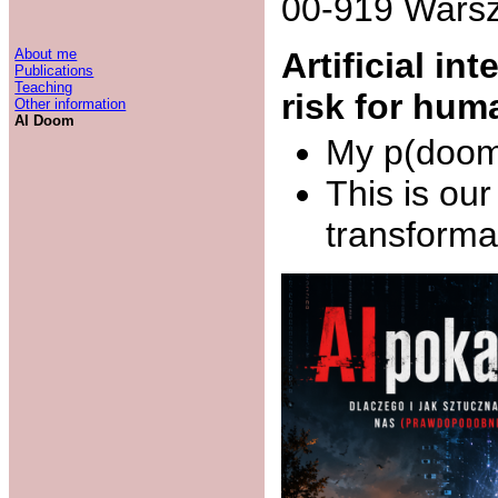
00-919 Wars
About me
Artificial in
Publications
Teaching
risk for hum
Other information
AI Doom
My p(doo
This is ou
transforma