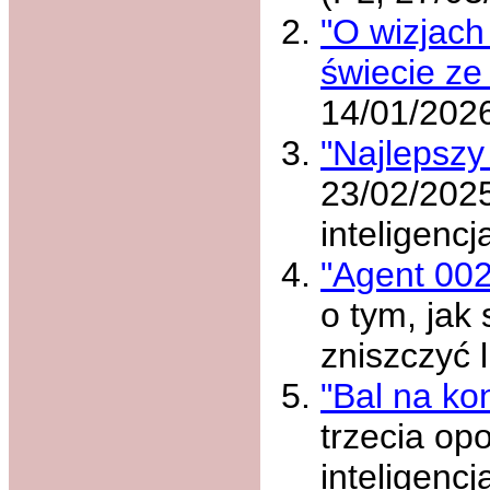
"O wizjach 
świecie ze
14/01/202
"Najlepszy
23/02/2025
inteligenc
"Agent 002
o tym, jak
zniszczyć 
"Bal na ko
trzecia op
inteligenc