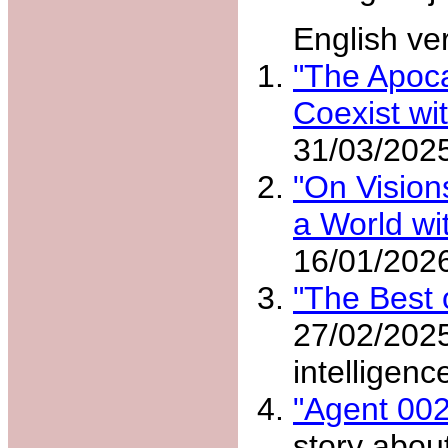
English ve
"The Apoca
Coexist wit
31/03/202
"On Vision
a World wit
16/01/202
"The Best 
27/02/2025)
intelligen
"Agent 002
story about