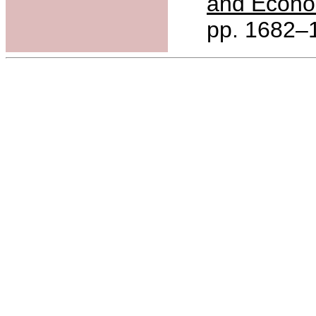
and Econo
pp. 1682–