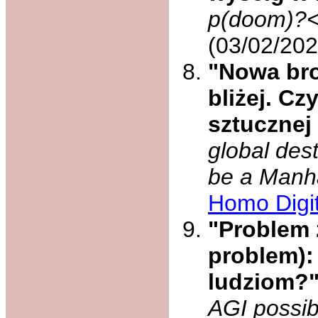
p(doom)?< 
(03/02/20
"Nowa bro
bliżej. C
sztucznej 
global dest
be a Manha
Homo Digit
"Problem 
problem):
ludziom?
AGI possib