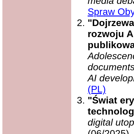
media deba
Spraw Oby
"Dojrzewa
rozwoju 
publikowa
Adolescenc
documents 
AI develo
(PL)
"Świat er
technolog
digital uto
(06/2025),