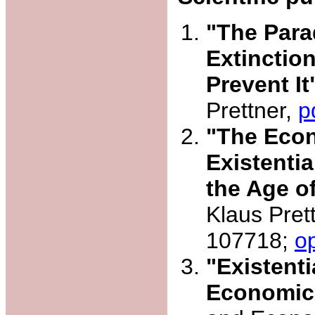
"The Par
Extinctio
Prevent It
Prettner,
p
"The Econ
Existenti
the Age o
Klaus Pret
107718;
o
"Existenti
Economic 