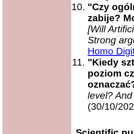
"Czy ogól
zabije? M
[Will Artifi
Strong arg
Homo Digit
"Kiedy sz
poziom cz
oznaczać
level? And 
(30/10/20
Scientific pu