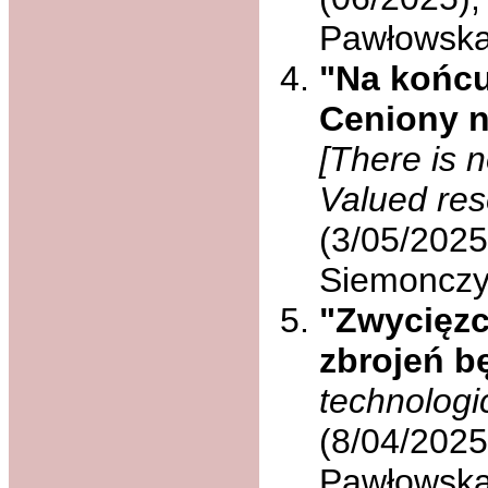
Pawłowsk
"Na końcu
Ceniony n
[There is 
Valued res
(3/05/2025
Siemoncz
"Zwycięzc
zbrojeń b
technologi
(8/04/2025
Pawłowsk