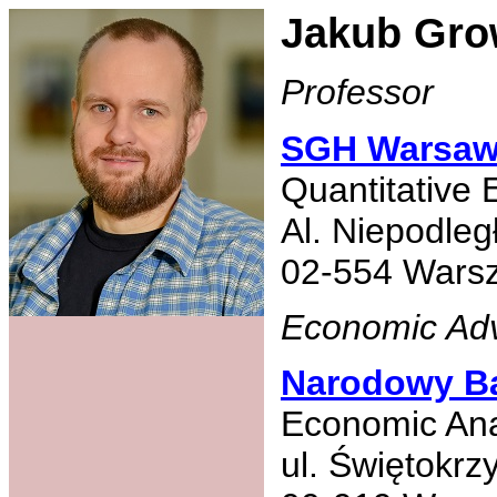
Jakub Gro
Professor
SGH Warsaw
Quantitative
Al. Niepodleg
02-554 Wars
Economic Adv
Narodowy Ba
Economic Ana
ul. Świętokrz